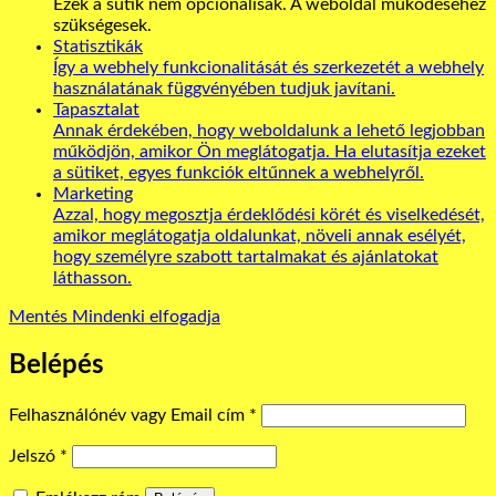
Ezek a sütik nem opcionálisak. A weboldal működéséhez
szükségesek.
Statisztikák
Így a webhely funkcionalitását és szerkezetét a webhely
használatának függvényében tudjuk javítani.
Tapasztalat
Annak érdekében, hogy weboldalunk a lehető legjobban
működjön, amikor Ön meglátogatja. Ha elutasítja ezeket
a sütiket, egyes funkciók eltűnnek a webhelyről.
Marketing
Azzal, hogy megosztja érdeklődési körét és viselkedését,
amikor meglátogatja oldalunkat, növeli annak esélyét,
hogy személyre szabott tartalmakat és ajánlatokat
láthasson.
Mentés
Mindenki elfogadja
Belépés
Kötelező
Felhasználónév vagy Email cím
*
Kötelező
Jelszó
*