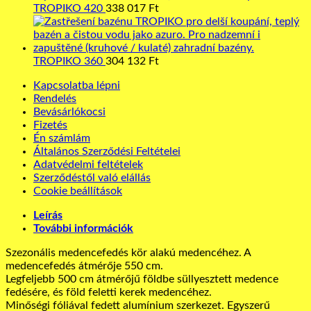
TROPIKO 420
338 017
Ft
TROPIKO 360
304 132
Ft
Kapcsolatba lépni
Rendelés
Bevásárlókocsi
Fizetés
Én számlám
Általános Szerződési Feltételei
Adatvédelmi feltételek
Szerződéstől való elállás
Cookie beállítások
Leírás
További információk
Szezonális medencefedés kör alakú medencéhez. A
medencefedés átmérője 550 cm.
Legfeljebb 500 cm átmérőjű földbe süllyesztett medence
fedésére, és föld feletti kerek medencéhez.
Minőségi fóliával fedett alumínium szerkezet. Egyszerű