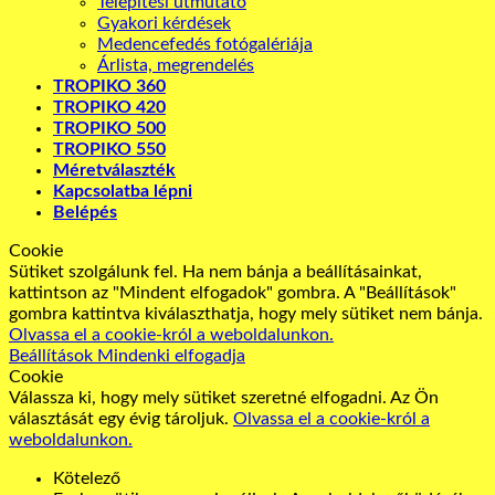
Telepítési útmutató
Gyakori kérdések
Medencefedés fotógalériája
Árlista, megrendelés
TROPIKO 360
TROPIKO 420
TROPIKO 500
TROPIKO 550
Méretválaszték
Kapcsolatba lépni
Belépés
Cookie
Sütiket szolgálunk fel. Ha nem bánja a beállításainkat,
kattintson az "Mindent elfogadok" gombra. A "Beállítások"
gombra kattintva kiválaszthatja, hogy mely sütiket nem bánja.
Olvassa el a cookie-król a weboldalunkon.
Beállítások
Mindenki elfogadja
Cookie
Válassza ki, hogy mely sütiket szeretné elfogadni. Az Ön
választását egy évig tároljuk.
Olvassa el a cookie-król a
weboldalunkon.
Kötelező