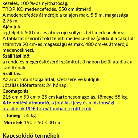
kezelés, 100 %-os nyithatóság.
TROPIKO medencefedés, 550 cm átmérő
A medencefedés átmérője a talajon max. 5,5 m, magassága
2,75 m.
Ajánljuk:
legfeljebb 500 cm-es átmérőjű süllyesztett medencékhez
A táblázat szerinti föld feletti medencékhez (például a talajtól
számítva 90 cm-es magasságú és max. 480 cm-es átmérőjű
medencékhez).
Szállítási idő:
a rendelés megerősítéséről számított 3 napon belül átadjuk a
szállítónak.
Szállítás:
Az árut futárszolgálattal, szétszerelve küldjük.
Jótállás időtartama: 24 hónap.
Csomagolás:
215 cm x 53 cm x 25 cm kartoncsomagolás, tömege 55 kg.
A telepítési útmutató
, a jótállási jegy és a biztonsági
utasítások PDF formátumban letölthetők
.
Tömeg
55 kg
Méretek
190 × 50 × 30 cm
Kapcsolódó termékek