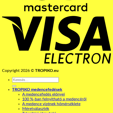
V
E
Copyright 2026 ©
TROPIKO.eu
Keresés
a
következőre:
TROPIKO medencefedések
A medencefedés előnyei
100 %-ban felnyitható a medencéről
A medence vizének hőmérséklete
Méretválaszték