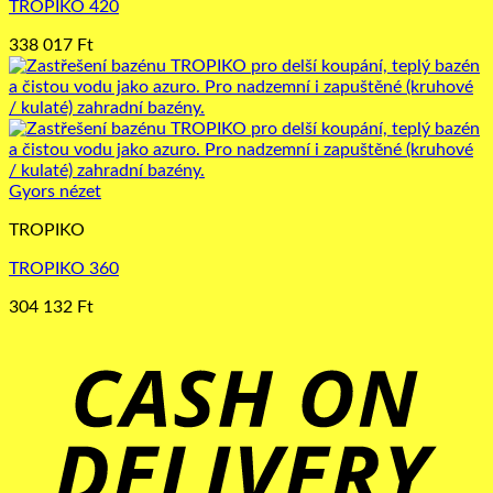
TROPIKO 420
338 017
Ft
Gyors nézet
TROPIKO
TROPIKO 360
304 132
Ft
C
D