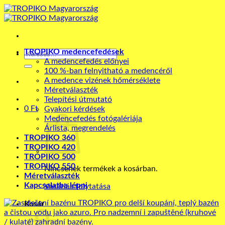
Skip
to
content
TROPIKO medencefedések
Keresés
A medencefedés előnyei
a
100 %-ban felnyitható a medencéről
következőre:
A medence vizének hőmérséklete
Méretválaszték
Telepítési útmutató
0
Ft
Gyakori kérdések
Medencefedés fotógalériája
Árlista, megrendelés
TROPIKO 360
TROPIKO 420
TROPIKO 500
TROPIKO 550
Nincsenek termékek a kosárban.
Méretválaszték
Kapcsolatba lépni
Vásárlás folytatása
Kosár