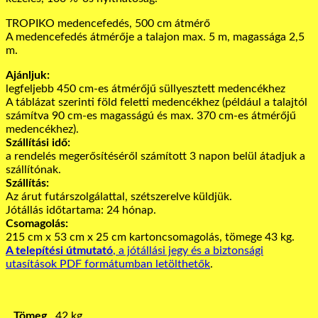
TROPIKO medencefedés, 500 cm átmérő
A medencefedés átmérője a talajon max. 5 m, magassága 2,5
m.
Ajánljuk:
legfeljebb 450 cm-es átmérőjű süllyesztett medencékhez
A táblázat szerinti föld feletti medencékhez (például a talajtól
számítva 90 cm-es magasságú és max. 370 cm-es átmérőjű
medencékhez).
Szállítási idő:
a rendelés megerősítéséről számított 3 napon belül átadjuk a
szállítónak.
Szállítás:
Az árut futárszolgálattal, szétszerelve küldjük.
Jótállás időtartama: 24 hónap.
Csomagolás:
215 cm x 53 cm x 25 cm kartoncsomagolás, tömege 43 kg.
A telepítési útmutató
, a jótállási jegy és a biztonsági
utasítások PDF formátumban letölthetők
.
Tömeg
42 kg