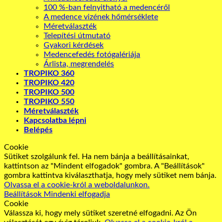
100 %-ban felnyitható a medencéről
A medence vizének hőmérséklete
Méretválaszték
Telepítési útmutató
Gyakori kérdések
Medencefedés fotógalériája
Árlista, megrendelés
TROPIKO 360
TROPIKO 420
TROPIKO 500
TROPIKO 550
Méretválaszték
Kapcsolatba lépni
Belépés
Cookie
Sütiket szolgálunk fel. Ha nem bánja a beállításainkat,
kattintson az "Mindent elfogadok" gombra. A "Beállítások"
gombra kattintva kiválaszthatja, hogy mely sütiket nem bánja.
Olvassa el a cookie-król a weboldalunkon.
Beállítások
Mindenki elfogadja
Cookie
Válassza ki, hogy mely sütiket szeretné elfogadni. Az Ön