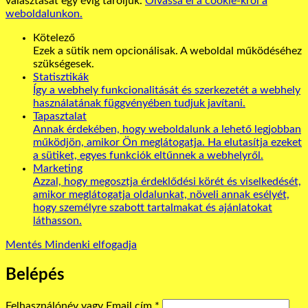
választását egy évig tároljuk.
Olvassa el a cookie-król a
weboldalunkon.
Kötelező
Ezek a sütik nem opcionálisak. A weboldal működéséhez
szükségesek.
Statisztikák
Így a webhely funkcionalitását és szerkezetét a webhely
használatának függvényében tudjuk javítani.
Tapasztalat
Annak érdekében, hogy weboldalunk a lehető legjobban
működjön, amikor Ön meglátogatja. Ha elutasítja ezeket
a sütiket, egyes funkciók eltűnnek a webhelyről.
Marketing
Azzal, hogy megosztja érdeklődési körét és viselkedését,
amikor meglátogatja oldalunkat, növeli annak esélyét,
hogy személyre szabott tartalmakat és ajánlatokat
láthasson.
Mentés
Mindenki elfogadja
Belépés
Kötelező
Felhasználónév vagy Email cím
*