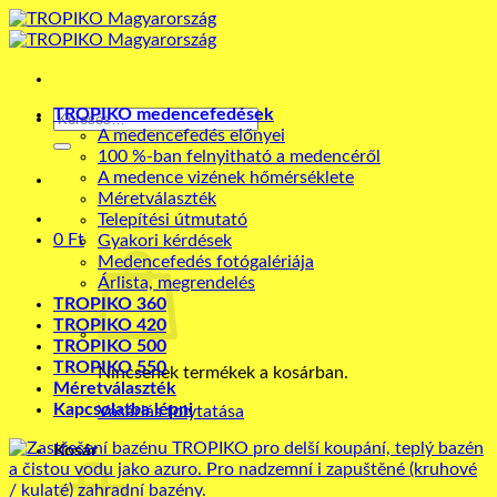
Skip
to
content
TROPIKO medencefedések
Keresés
A medencefedés előnyei
a
100 %-ban felnyitható a medencéről
következőre:
A medence vizének hőmérséklete
Méretválaszték
Telepítési útmutató
0
Ft
Gyakori kérdések
Medencefedés fotógalériája
Árlista, megrendelés
TROPIKO 360
TROPIKO 420
TROPIKO 500
TROPIKO 550
Nincsenek termékek a kosárban.
Méretválaszték
Kapcsolatba lépni
Vásárlás folytatása
Kosár