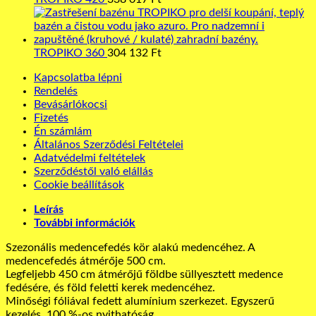
TROPIKO 360
304 132
Ft
Kapcsolatba lépni
Rendelés
Bevásárlókocsi
Fizetés
Én számlám
Általános Szerződési Feltételei
Adatvédelmi feltételek
Szerződéstől való elállás
Cookie beállítások
Leírás
További információk
Szezonális medencefedés kör alakú medencéhez. A
medencefedés átmérője 500 cm.
Legfeljebb 450 cm átmérőjű földbe süllyesztett medence
fedésére, és föld feletti kerek medencéhez.
Minőségi fóliával fedett alumínium szerkezet. Egyszerű
kezelés, 100 %-os nyithatóság.