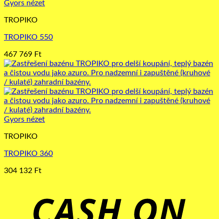
Gyors nézet
TROPIKO
TROPIKO 550
467 769
Ft
Gyors nézet
TROPIKO
TROPIKO 360
304 132
Ft
C
D