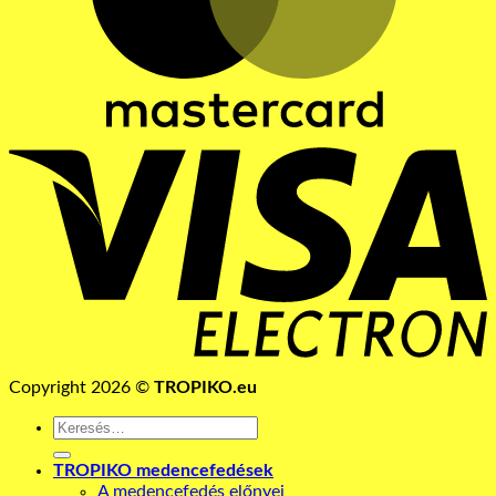
V
E
Copyright 2026 ©
TROPIKO.eu
Keresés
a
következőre:
TROPIKO medencefedések
A medencefedés előnyei