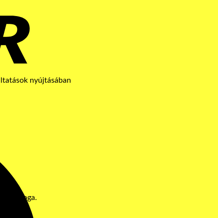
.
áltatások nyújtásában
Maestro
űződő joga.