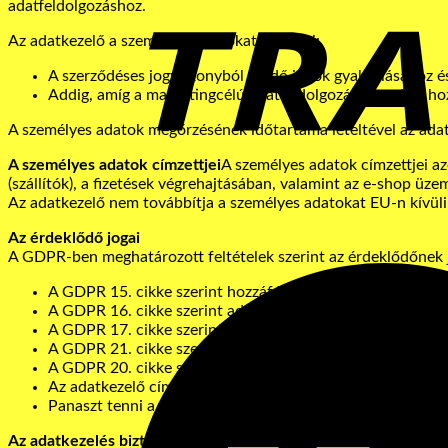
adatfeldolgozáshoz.
Az adatkezelő a személyes adatokat megőrzi:
A szerződéses jogviszonyból eredő jogok gyakorlásához és
Addig, amíg a marketingcélú adatfeldolgozáshoz adott hozz
A személyes adatok megőrzésének időtartama leteltével az ada
A személyes adatok címzettjei
A személyes adatok címzettjei az
(szállítók), a fizetések végrehajtásában, valamint az e-shop üze
Az adatkezelő nem továbbítja a személyes adatokat EU-n kívüli
Az érdeklődő jogai
A GDPR-ben meghatározott feltételek szerint az érdeklődőnek 
A GDPR 15. cikke szerint hozzáférni személyes adataihoz
A GDPR 16. cikke szerint adatai helyesbítéséhez és a GDP
A GDPR 17. cikke szerint személyes adatai törléséhez.
A GDPR 21. cikke szerint tiltakozni személyes adatai kezel
A GDPR 20. cikke szerint személyes adatai hordozhatósá
Az adatkezelő címére írásban vagy elektronikusan eljuttat
Panaszt tenni a Cseh Köztársaság Adatvédelmi Hivataláná
Az adatkezelés biztonsága