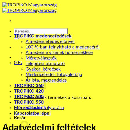
Skip
to
content
Keresés
a
TROPIKO medencefedések
következőre:
A medencefedés előnyei
100 %-ban felnyitható a medencéről
A medence vizének hőmérséklete
Méretválaszték
0
Ft
Telepítési útmutató
Gyakori kérdések
Medencefedés fotógalériája
Árlista, megrendelés
TROPIKO 360
TROPIKO 420
TROPIKO 500
Nincsenek termékek a kosárban.
TROPIKO 550
Méretválaszték
Vásárlás folytatása
Kapcsolatba lépni
Kosár
Adatvédelmi feltételek