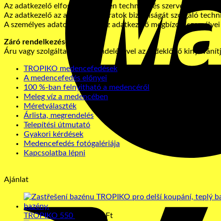
Az adatkezelő elfogadott minden technikai és szervezési intézke
Az adatkezelő az adatok és okiratok biztonságát szolgáló techni
A személyes adatokhoz csak az adatkezelő megbízott személyei
Záró rendelkezések
Áru vagy szolgáltatás megrendelésével az érdeklődő kinyilvánítja
TROPIKO medencefedések
A medencefedés előnyei
100 %-ban felnyitható a medencéről
Meleg víz a medencében
Méretválaszték
Árlista, megrendelés
Telepítési útmutató
Gyakori kérdések
Medencefedés fotógalériája
Kapcsolatba lépni
Ajánlat
TROPIKO 550
467 769
Ft