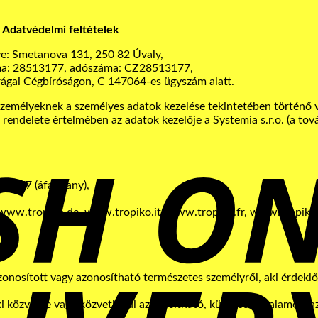
Adatvédelmi feltételek
e: Smetanova 131, 250 82 Úvaly,
ma: 28513177, adószáma: CZ28513177,
rágai Cégbíróságon, C 147064-es ügyszám alatt.
zemélyeknek a személyes adatok kezelése tekintetében történő v
rendelete értelmében az adatok kezelője a Systemia s.r.o. (a to
13177 (áfa-alany),
www.tropiko.de, www.tropiko.it, www.tropiko.fr, www.tropiko
onosított vagy azonosítható természetes személyről, aki érdeklő
i közvetve vagy közvetlenül azonosítható, különösen valamely az