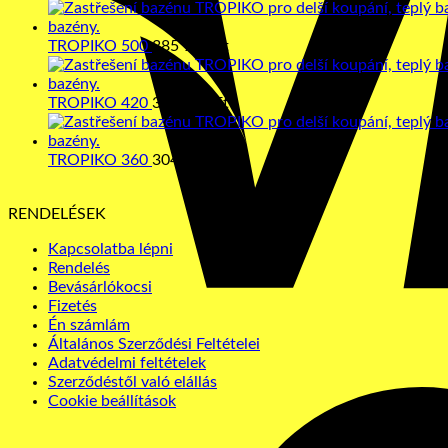
TROPIKO 500
385 950
Ft
TROPIKO 420
338 017
Ft
TROPIKO 360
304 132
Ft
RENDELÉSEK
Kapcsolatba lépni
Rendelés
Bevásárlókocsi
Fizetés
Én számlám
Általános Szerződési Feltételei
Adatvédelmi feltételek
Szerződéstől való elállás
Cookie beállítások