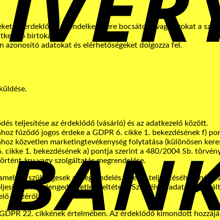
eket az érdeklődő a rendelkezésére bocsátott, vagy azokat a sze
tkezelő birtokába.
n azonosító adatokat és elérhetőségeket dolgozza fel.
küldése.
és teljesítése az érdeklődő (vásárló) és az adatkezelő között.
hoz fűződő jogos érdeke a GDPR 6. cikke 1. bekezdésének f) pont
ához közvetlen marketingtevékenység folytatása (különösen ker
 cikke 1. bekezdésének a) pontja szerint a 480/2004 Sb. törvén
rtént áru vagy szolgáltatás megrendelése.
amelyek szükségesek a megrendelés sikeres teljesítéséhez (név és
jesítésének elengedhetetlen feltétele. Személyes adatok szolgál
lő részéről.
a GDPR 22. cikkének értelmében. Az érdeklődő kimondott hozzájár