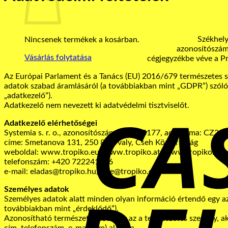
Székhely
Nincsenek termékek a kosárban.
azonosítószá
Vásárlás folytatása
cégjegyzékbe véve a P
Az Európai Parlament és a Tanács (EU) 2016/679 természetes s
adatok szabad áramlásáról (a továbbiakban mint „GDPR”) szóló 
„adatkezelő”).
Adatkezelő nem nevezett ki adatvédelmi tisztviselőt.
Adatkezelő elérhetőségei
Systemia s. r. o., azonosítószáma: 28513177, adószáma: CZ285
címe: Smetanova 131, 250 82 Úvaly, Cseh Köztársaság
weboldal: www.tropiko.eu, www.tropiko.at, www.tropiko.cz, 
telefonszám: +420 722241426
e-mail: eladas@tropiko.hu, sale@tropiko.eu
Személyes adatok
Személyes adatok alatt minden olyan információ értendő egy az
továbbiakban mint „érdeklődő”).
Azonosítható természetes személy az a természetes személy, ak
cím, telefonszám, e-mail cím) alapján.