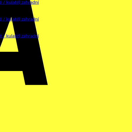
MasterCard
Cash