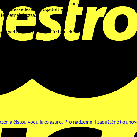
dést, amelyek az adatkezelés biztonságát szolgálják.
kai intézkedéseket fogadott el.
 férhetnek hozzá.
 egyetértését ezekkel a feltételekkel.