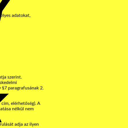
mélyes adatokat,
Bank
Transfer
ja szerint.
eskedelmi
y §7 paragrafusának 2.
 cím, elérhetőség). A
tatása nélkül nem
ulását adja az ilyen