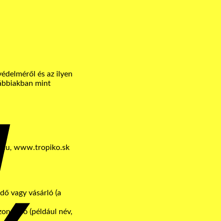
Cash
édelméről és az ilyen
On
vábbiakban mint
Delivery
.hu, www.tropiko.sk
dő vagy vásárló (a
onosító (például név,