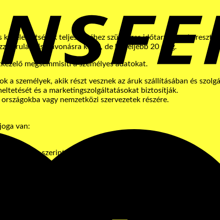
 kötelezettségek teljesítéséhez szükséges időtartamon keresztül
ájárulás visszavonásra kerül, de legfeljebb 20 évig.
tkezelő megsemmisíti a személyes adatokat.
ok a személyek, akik részt vesznek az áruk szállításában és szolg
meltetését és a marketingszolgáltatásokat biztosítják.
 országokba vagy nemzetközi szervezetek részére.
joga van:
.
R 18. cikke szerint az adatkezelés korlátozásához.
ése ellen.
gához.
va visszavonni hozzájárulását.
l abban az esetben, ha sérült személyes adatainak védelméhez f