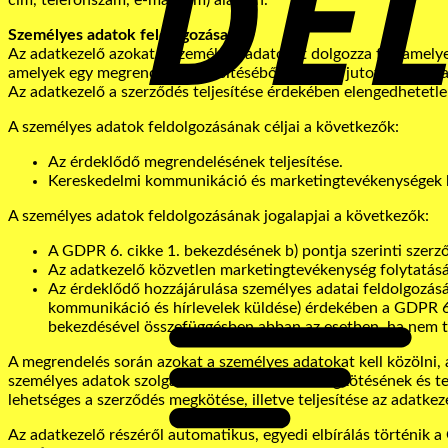
Személyes adatok feldolgozása
Az adatkezelő azokat a személyes adatokat dolgozza fel, amely
amelyek egy megrendelés teljesítéséből eredően jutottak az ada
Az adatkezelő a szerződés teljesítése érdekében elengedhetetle
A személyes adatok feldolgozásának céljai a következők:
Az érdeklődő megrendelésének teljesítése.
Kereskedelmi kommunikáció és marketingtevékenységek 
A személyes adatok feldolgozásának jogalapjai a következők:
A GDPR 6. cikke 1. bekezdésének b) pontja szerinti szerződ
Az adatkezelő közvetlen marketingtevékenység folytatásá
Az érdeklődő hozzájárulása személyes adatai feldolgozás
kommunikáció és hírlevelek küldése) érdekében a GDPR 6.
bekezdésével összefüggésben abban az esetben, ha nem tö
A megrendelés során azokat a személyes adatokat kell közölni, 
személyes adatok szolgáltatása a szerződés megkötésének és tel
lehetséges a szerződés megkötése, illetve teljesítése az adatkeze
Az adatkezelő részéről automatikus, egyedi elbírálás történik 