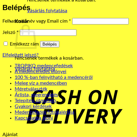
Nincsenek termékek a kosárban.
Belépés
Vásárlás folytatása
Kötelező
Felhasználónév vagy Email cím
*
Kosár
Kötelező
Jelszó
*
Emlékezz rám
Belépés
Elfelejtett jelszó?
Nincsenek termékek a kosárban.
TROPIKO medencefedések
Vásárlás folytatása
A medencefedés előnyei
100 %-ban felnyitható a medencéről
C
Meleg víz a medencében
Méretválaszték
D
Árlista, megrendelés
Telepítési útmutató
Gyakori kérdések
Medencefedés fotógalériája
Kapcsolatba lépni
Ajánlat