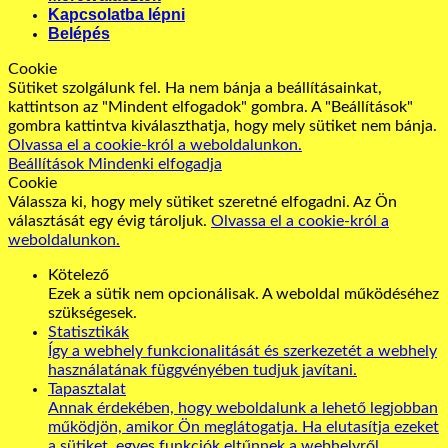
Kapcsolatba lépni
Belépés
Cookie
Sütiket szolgálunk fel. Ha nem bánja a beállításainkat,
kattintson az "Mindent elfogadok" gombra. A "Beállítások"
gombra kattintva kiválaszthatja, hogy mely sütiket nem bánja.
Olvassa el a cookie-król a weboldalunkon.
Beállítások
Mindenki elfogadja
Cookie
Válassza ki, hogy mely sütiket szeretné elfogadni. Az Ön
választását egy évig tároljuk.
Olvassa el a cookie-król a
weboldalunkon.
Kötelező
Ezek a sütik nem opcionálisak. A weboldal működéséhez
szükségesek.
Statisztikák
Így a webhely funkcionalitását és szerkezetét a webhely
használatának függvényében tudjuk javítani.
Tapasztalat
Annak érdekében, hogy weboldalunk a lehető legjobban
működjön, amikor Ön meglátogatja. Ha elutasítja ezeket
a sütiket, egyes funkciók eltűnnek a webhelyről.