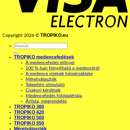
TROPIKO.eu
Copyright 2026 ©
Keresés
a
következőre:
TROPIKO medencefedések
A medencefedés előnyei
100 %-ban felnyitható a medencéről
A medence vizének hőmérséklete
Méretválaszték
Telepítési útmutató
Gyakori kérdések
Medencefedés fotógalériája
Árlista, megrendelés
TROPIKO 360
TROPIKO 420
TROPIKO 500
TROPIKO 550
Méretválaszték