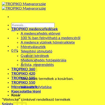
Skip
to
content
Keresés
a
TROPIKO medencefedések
következőre:
A medencefedés előnyei
100 %-ban felnyitható a medencéről
A medence vizének hőmérséklete
Méretválaszték
0
Ft
Telepítési útmutató
Gyakori kérdések
Medencefedés fotógalériája
Árlista, megrendelés
TROPIKO 360
TROPIKO 420
TROPIKO 500
Nincsenek termékek a kosárban.
TROPIKO 550
Méretválaszték
Vásárlás folytatása
Kapcsolatba lépni
Kosár
“Wehncke” címkével rendelkező termékek
Szűrés