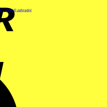
Cash
On
Delivery
Maestro