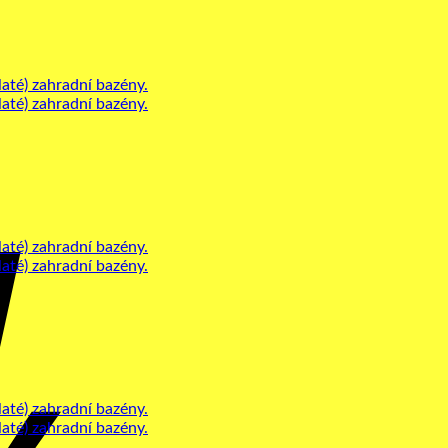
Cash
On
Delivery