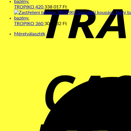
TROPIKO 420
338 017
Ft
TROPIKO 360
304 132
Ft
Méretválaszték