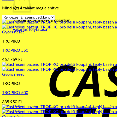
Sorted
Mind a(z) 4 találat megjelenítve
by
price:
Nincsenek termékek a kosárban.
high
to
Vásárlás folytatása
Gyors nézet
low
TROPIKO
TROPIKO 550
467 769
Ft
Gyors nézet
TROPIKO
TROPIKO 500
385 950
Ft
Gyors nézet