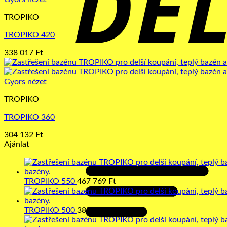
TROPIKO
TROPIKO 420
338 017
Ft
Gyors nézet
TROPIKO
TROPIKO 360
304 132
Ft
Ajánlat
TROPIKO 550
467 769
Ft
TROPIKO 500
385 950
Ft