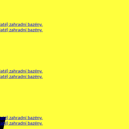
Cash
On
Delivery