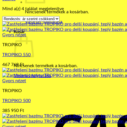
Sorted
Mind a(z) 4 találat megjelenítve
Nincsenek termékek a kosárban.
by
price:
Vásárlás folytatása
high
to
Kosár
Gyors nézet
low
TROPIKO
TROPIKO 550
467 769
Ft
Nincsenek termékek a kosárban.
Vásárlás folytatása
Gyors nézet
TROPIKO
TROPIKO 500
385 950
Ft
Gyors nézet