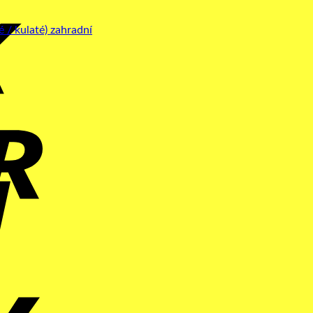
Cash
On
Delivery
Maestro