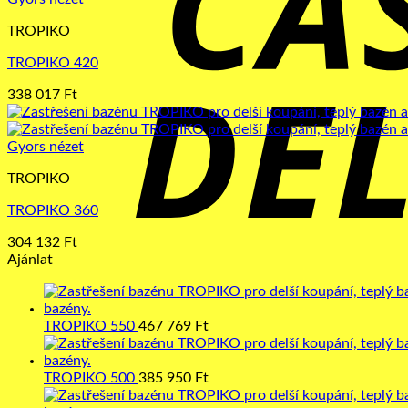
TROPIKO
TROPIKO 420
338 017
Ft
Gyors nézet
TROPIKO
TROPIKO 360
304 132
Ft
Ajánlat
TROPIKO 550
467 769
Ft
TROPIKO 500
385 950
Ft