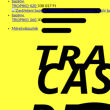
TROPIKO 420
338 017
Ft
TROPIKO 360
304 132
Ft
Méretválaszték